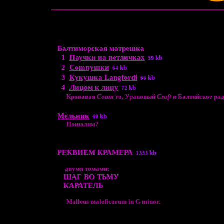
Балтиморская матрешка
1
Паучки на петличках
kb
59
2
Comпушки
kb
64
3
Кукушка Langfordi
kb
66
4
Лицом к лицу
kb
72
Кровавая
Count'r
a, Урановый
Craft
и Балтийское рад
Мельник
kb
40
Пошалим?
РЕКВИЕМ КРАМЕРА
kb
1333
двумя томами:
ШАГ ВО ТЬМУ
КАРАТЕЛЬ
Malleus maleficarum in G minor.