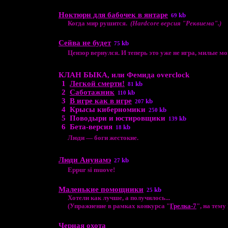
Ноктюрн для бабочек в янтаре
kb
69
Когда мир рушится.
(Hardcore версия "Реквиема".)
Сейва не будет
kb
75
Цензор вернулся. И теперь это уже не игра, милые мои
КЛАН БЫКА, или Фемида overclock
1
Легкой смерти!
kb
81
2
Саботажник
kb
110
3
В игре как в игре
kb
207
4
Крысы киберномики
kb
250
5
Поводыри и юстировщики
kb
139
6
Бета-версия
kb
18
Люди — боги жестокие.
Люди Анунамэ
kb
27
Eppur si muove!
Маленькие помощники
kb
25
Хотели как лучше, а получилось...
(Упражнение в рамках конкурса "
Грелка-7
", на тему
Черная охота