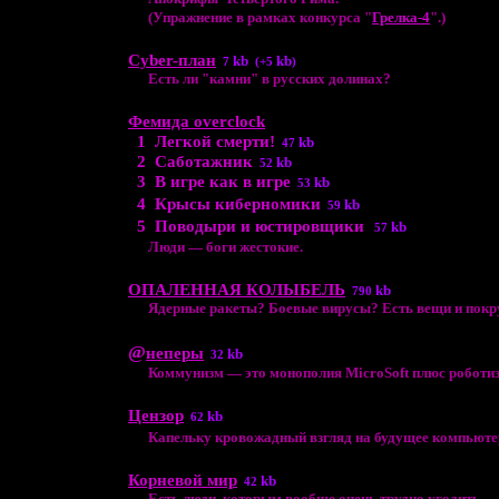
(Упражнение в рамках конкурса "
Грелка-4
".)
Cyber-план
kb
kb
7
(+5
)
Есть ли "камни" в русских долинах?
Фемида overclock
1
Легкой смерти!
kb
47
2
Саботажник
kb
52
3
В игре как в игре
kb
53
4
Крысы киберномики
kb
59
5
Поводыри и юстировщики
kb
57
Люди — боги жестокие.
ОПАЛЕННАЯ КОЛЫБЕЛЬ
kb
790
Ядерные ракеты? Боевые вирусы? Есть вещи и покруч
@
неперы
kb
32
Коммунизм — это монополия МicroSoft плюс роботиза
Цензор
kb
62
Капельку кровожадный взгляд на будущее компьюте
Корневой мир
kb
42
Есть люди, которым вообще очень трудно угодить...