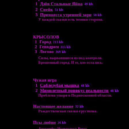
1
Дэйв Стальные Яйца
kb
49
2
Снейк
kb
51
3
Принцесса утренней зари
kb
58
У каждой сказки есть темная сторона.
КРЫСОЛОВ
1
Город
kb
213
2
Генодром
kb
315
3
Логово
kb
269
Силы, вырвавшиеся из-под контроля.
Брошенный город. И те, кто остались.
Чужая игра
1
Саблезубая мышка
kb
48
2
Мимолетный привкус реальности
kb
48
Проблема упыря в Подмосковной области.
Настоящее желание
kb
32
Рождественская сказка-грустилка.
Псы любви
kb
26
Апокрифы Четвертого Рима.